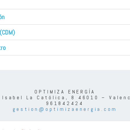
ón
 (CDM)
tro
OPTIMIZA ENERGÍA
 Isabel La Católica, 8 46010 – Valen
961842424
gestion@optimizaenergia.com